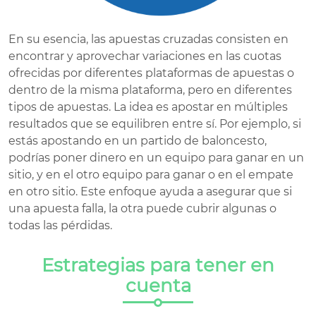
En su esencia, las apuestas cruzadas consisten en
encontrar y aprovechar variaciones en las cuotas
ofrecidas por diferentes plataformas de apuestas o
dentro de la misma plataforma, pero en diferentes
tipos de apuestas. La idea es apostar en múltiples
resultados que se equilibren entre sí. Por ejemplo, si
estás apostando en un partido de baloncesto,
podrías poner dinero en un equipo para ganar en un
sitio, y en el otro equipo para ganar o en el empate
en otro sitio. Este enfoque ayuda a asegurar que si
una apuesta falla, la otra puede cubrir algunas o
todas las pérdidas.
Estrategias para tener en
cuenta