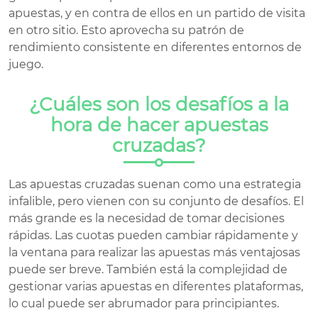
apuestas, y en contra de ellos en un partido de visita
en otro sitio. Esto aprovecha su patrón de
rendimiento consistente en diferentes entornos de
juego.
¿Cuáles son los desafíos a la
hora de hacer apuestas
cruzadas?
Las apuestas cruzadas suenan como una estrategia
infalible, pero vienen con su conjunto de desafíos. El
más grande es la necesidad de tomar decisiones
rápidas. Las cuotas pueden cambiar rápidamente y
la ventana para realizar las apuestas más ventajosas
puede ser breve. También está la complejidad de
gestionar varias apuestas en diferentes plataformas,
lo cual puede ser abrumador para principiantes.