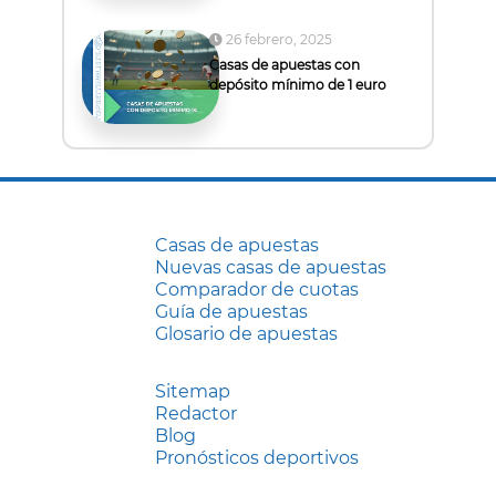
26 febrero, 2025
Casas de apuestas con
depósito mínimo de 1 euro
Casas de apuestas
Nuevas casas de apuestas
Comparador de cuotas
Guía de apuestas
Glosario de apuestas
Sitemap
Redactor
Blog
Pronósticos deportivos