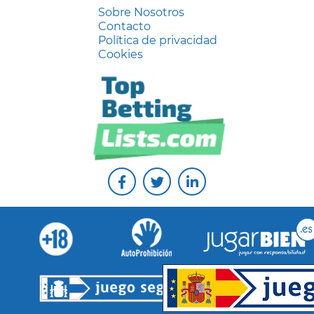
Sobre Nosotros
Contacto
Política de privacidad
Cookies