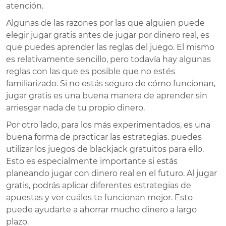
atención.
Algunas de las razones por las que alguien puede
elegir jugar gratis antes de jugar por dinero real, es
que puedes aprender las reglas del juego. El mismo
es relativamente sencillo, pero todavía hay algunas
reglas con las que es posible que no estés
familiarizado. Si no estás seguro de cómo funcionan,
jugar gratis es una buena manera de aprender sin
arriesgar nada de tu propio dinero.
Por otro lado, para los más experimentados, es una
buena forma de practicar las estrategias. puedes
utilizar los juegos de blackjack gratuitos para ello.
Esto es especialmente importante si estás
planeando jugar con dinero real en el futuro. Al jugar
gratis, podrás aplicar diferentes estrategias de
apuestas y ver cuáles te funcionan mejor. Esto
puede ayudarte a ahorrar mucho dinero a largo
plazo.