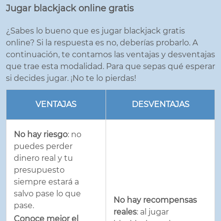
Jugar blackjack online gratis
¿Sabes lo bueno que es jugar blackjack gratis
online? Si la respuesta es no, deberías probarlo. A
continuación, te contamos las ventajas y desventajas
que trae esta modalidad. Para que sepas qué esperar
si decides jugar. ¡No te lo pierdas!
VENTAJAS
DESVENTAJAS
No hay riesgo
: no
puedes perder
dinero real y tu
presupuesto
siempre estará a
salvo pase lo que
No hay recompensas
pase.
reales
: al jugar
Conoce mejor el