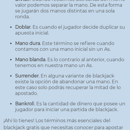
valor podemos separar la mano. De esta forma
se jugarán dos manos distintas en una sola
ronda.
Doblar
. Es cuando el jugador decide duplicar su
apuesta inicial.
Mano dura
. Este término se refiere cuando
contamos con una mano inicial sin un As.
Mano blanda
. Es lo contrario al anterior, cuando
tenemos en nuestra mano un As.
Surrender
. En alguna variante de blackjack
existe la opción de abandonar una mano. En
este caso solo podrás recuperar la mitad de lo
apostado.
Bankrol
l. Es la cantidad de dinero que posee un
jugador para iniciar una partida de blackjack.
¡Ahí lo tienes! Los términos más esenciales del
blackjack gratis que necesitas conocer para apostar