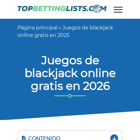
Página principal
»
Juegos de blackjack
online gratis en 2025
Juegos de
blackjack online
gratis en 2026
CONTENIDO