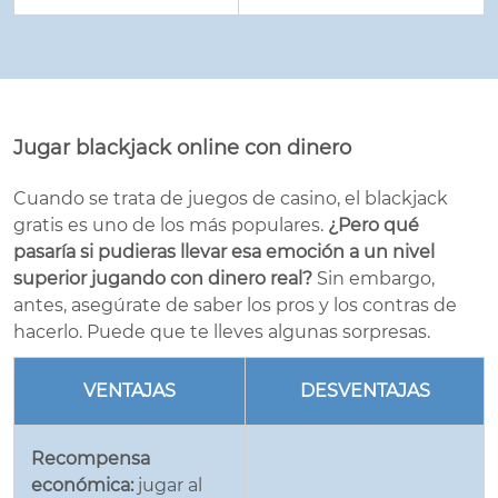
Jugar blackjack online con dinero
Cuando se trata de juegos de casino, el blackjack
gratis es uno de los más populares.
¿Pero qué
pasaría si pudieras llevar esa emoción a un nivel
superior jugando con dinero real?
Sin embargo,
antes, asegúrate de saber los pros y los contras de
hacerlo. Puede que te lleves algunas sorpresas.
VENTAJAS
DESVENTAJAS
Recompensa
económica:
jugar al