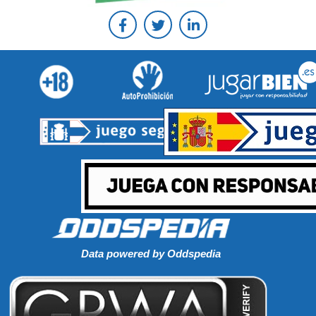
Data powered by Oddspedia