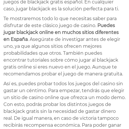
juegos de blackjack gratis español. En cualquier
caso, jugar blackjack es la solución perfecta para ti.
Te mostraremos todo lo que necesitas saber para
disfrutar de este clásico juego de casino.
Puedes
jugar blackjack online en muchos sitios diferentes
en España
. Asegúrate de investigar antes de elegir
uno, ya que algunos sitios ofrecen mejores
probabilidades que otros. También puedes
encontrar tutoriales sobre cómo jugar al blackjack
gratis online si eres nuevo en el juego. Aunque te
recomendamos probar el juego de manera gratuita.
Así es, puedes probar todos los juegos del casino sin
gastar un céntimo. Para empezar, tendrás que elegir
un sitio de casino online que ofrezca un modo demo.
Con esto, podrás probar los distintos juegos de
blackjack gratis sin la necesidad de gastar dinero
real. De igual manera, en caso de victoria tampoco
recibirás recompensa económica. Para poder ganar