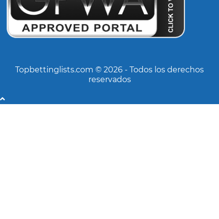
Topbettinglists.com ©️ 2026 - Todos los derechos
reservados