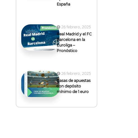
España
26 febrero, 2025
Real Madrid y el FC
Barcelona en la
Euroliga –
Pronóstico
26 febrero, 2025
Casas de apuestas
con depósito
mínimo de 1 euro