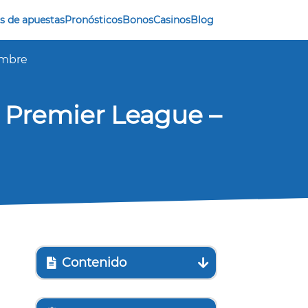
s de apuestas
Pronósticos
Bonos
Casinos
Blog
embre
– Premier League –
Contenido