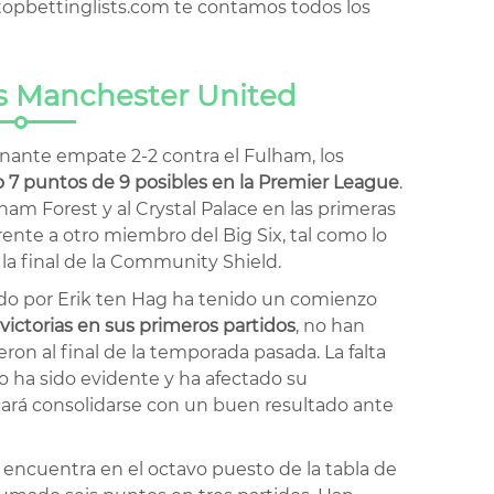
topbettinglists.com te contamos todos los
vs Manchester United
onante empate 2-2 contra el Fulham, los
 7 puntos de 9 posibles en la Premier League
.
ham Forest y al Crystal Palace en las primeras
frente a otro miembro del Big Six, tal como lo
 la final de la Community Shield.
gido por Erik ten Hag ha tenido un comienzo
victorias en sus primeros partidos
, no han
on al final de la temporada pasada. La falta
o ha sido evidente y ha afectado su
ará consolidarse con un buen resultado ante
 encuentra en el octavo puesto de la tabla de