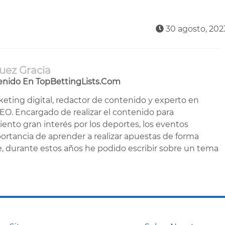
30 agosto, 202
uez Gracia
enido En TopBettingLists.com
eting digital, redactor de contenido y experto en
O. Encargado de realizar el contenido para
iento gran interés por los deportes, los eventos
portancia de aprender a realizar apuestas de forma
ue, durante estos años he podido escribir sobre un tema