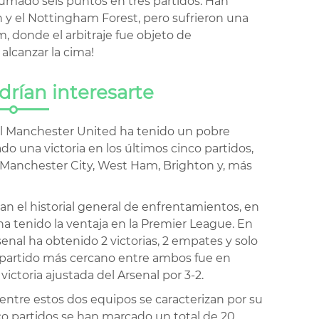
umado seis puntos en tres partidos. Han
y el Nottingham Forest, pero sufrieron una
m, donde el arbitraje fue objeto de
 alcanzar la cima!
rían interesarte
el Manchester United ha tenido un pobre
 una victoria en los últimos cinco partidos,
 Manchester City, West Ham, Brighton y, más
n el historial general de enfrentamientos, en
 ha tenido la ventaja en la Premier League. En
enal ha obtenido 2 victorias, 2 empates y solo
l partido más cercano entre ambos fue en
ctoria ajustada del Arsenal por 3-2.
ntre estos dos equipos se caracterizan por su
nco partidos se han marcado un total de 20