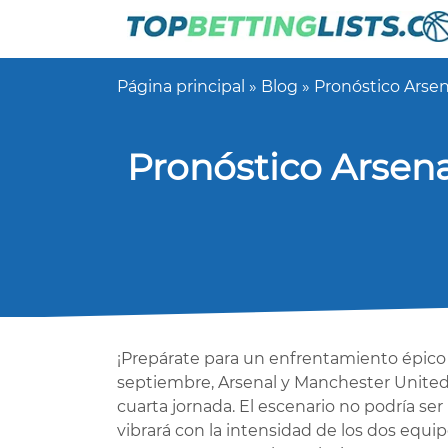
Página principal
»
Blog
»
Pronóstico Arse
Pronóstico Arsena
¡Prepárate para un enfrentamiento épico
septiembre, Arsenal y Manchester United
cuarta jornada. El escenario no podría se
vibrará con la intensidad de los dos equipo