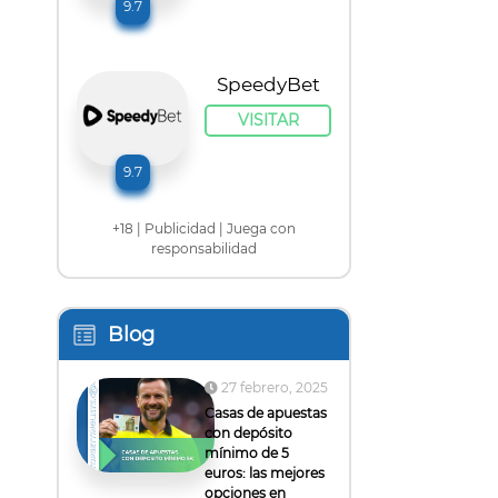
9.7
SpeedyBet
VISITAR
9.7
+18 | Publicidad | Juega con
responsabilidad
Blog
27 febrero, 2025
Casas de apuestas
con depósito
mínimo de 5
euros: las mejores
opciones en