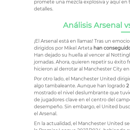
promete una mezcla explosiva y aquí en 
detalles.
Análisis Arsenal 
¡El Arsenal está en llamas! Tras un emoci
dirigidos por Mikel Arteta
han conseguido
Han dejado su huella al vencer al Notting
jornadas. Ahora, quieren repetir su éxito 
hicieron al derrotar al Manchester City en
Por otro lado, el Manchester United diri
algo tambaleante. Aunque han logrado
2 
mostrado el nivel deslumbrante que tuvier
de jugadores clave en el centro del camp
desempeño. Sin embargo, el United busc
el Arsenal.
En la actualidad, el Manchester United se