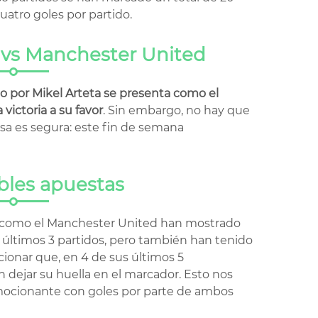
uatro goles por partido.
 vs Manchester United
do por Mikel Arteta se presenta como el
ictoria a su favor
. Sin embargo, no hay que
sa es segura: este fin de semana
bles apuestas
l como el Manchester United han mostrado
s últimos 3 partidos, pero también han tenido
cionar que, en 4 de sus últimos 5
dejar su huella en el marcador. Esto nos
ocionante con goles por parte de ambos