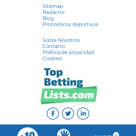
Sitemap
Redactor
Blog
Pronósticos deportivos
Sobre Nosotros
Contacto
Política de privacidad
Cookies