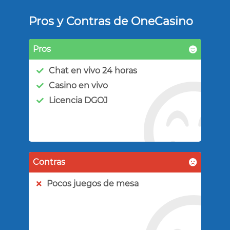
Pros y Contras de OneCasino
Pros
Chat en vivo 24 horas
Casino en vivo
Licencia DGOJ
Contras
Pocos juegos de mesa