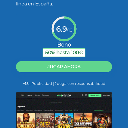
línea en España.
6.9
/10
Bono
50% hasta 100€
JUGAR AHORA
+18 | Publicidad | Juega con responsabilidad