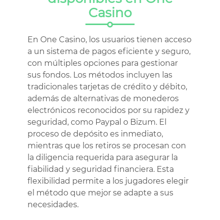
Casino
En One Casino, los usuarios tienen acceso
a un sistema de pagos eficiente y seguro,
con múltiples opciones para gestionar
sus fondos. Los métodos incluyen las
tradicionales tarjetas de crédito y débito,
además de alternativas de monederos
electrónicos reconocidos por su rapidez y
seguridad, como Paypal o Bizum. El
proceso de depósito es inmediato,
mientras que los retiros se procesan con
la diligencia requerida para asegurar la
fiabilidad y seguridad financiera. Esta
flexibilidad permite a los jugadores elegir
el método que mejor se adapte a sus
necesidades.