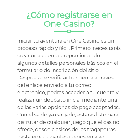
¿Cómo registrarse en
One Casino?
Iniciar tu aventura en One Casino es un
proceso rápido y fácil. Primero, necesitarás
crear una cuenta proporcionando
algunos detalles personales básicos en el
formulario de inscripción del sitio.
Después de verificar tu cuenta a través
del enlace enviado a tu correo
electrónico, podrás acceder a tu cuenta y
realizar un depósito inicial mediante una
de las varias opciones de pago aceptadas.
Con el saldo ya cargado, estarás listo para
disfrutar de cualquier juego que el casino
ofrece, desde clásicos de las tragaperras
hasta emocionantes juegos en vivo.