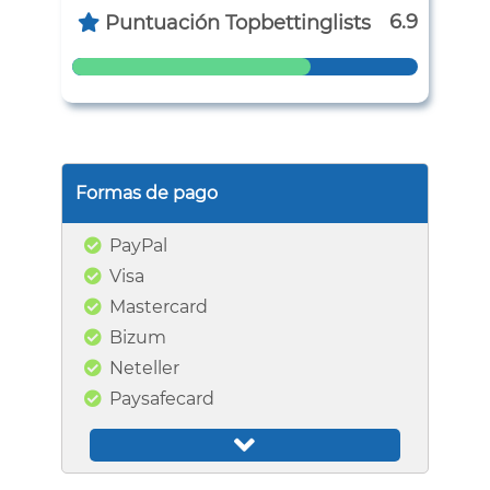
6.9
Puntuación Topbettinglists
Formas de pago
PayPal
Visa
Mastercard
Bizum
Neteller
Paysafecard