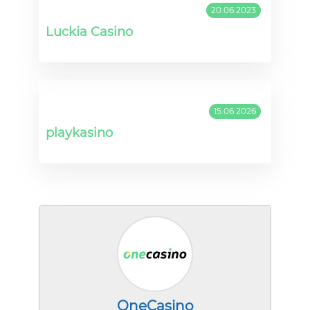
20.06.2023
Luckia Casino
15.06.2026
playkasino
OneCasino