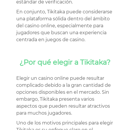
estándar de verificación.
En conjunto, Tikitaka puede considerarse
una plataforma sólida dentro del ámbito
del casino online, especialmente para
jugadores que buscan una experiencia
centrada en juegos de casino.
¿Por qué elegir a Tikitaka?
Elegir un casino online puede resultar
complicado debido a la gran cantidad de
opciones disponibles en el mercado. Sin
embargo, Tikitaka presenta varios
aspectos que pueden resultar atractivos
para muchos jugadores.
Uno de los motivos principales para elegir
Tikitaka es su enfoque claro en el