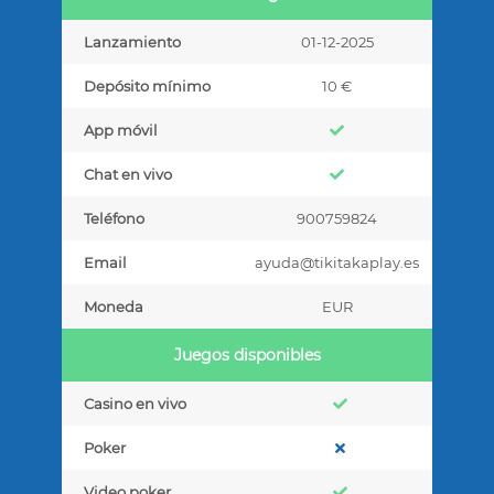
Lanzamiento
01-12-2025
Depósito mínimo
10 €
App móvil
Chat en vivo
Teléfono
900759824
Email
ayuda@tikitakaplay.es
Moneda
EUR
Juegos disponibles
Casino en vivo
Poker
Video poker