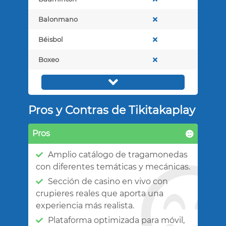
Balonmano
Béisbol
Boxeo
Pros y Contras de Tikitakaplay
Pros
Amplio catálogo de tragamonedas
con diferentes temáticas y mecánicas.
Sección de casino en vivo con
crupieres reales que aporta una
experiencia más realista.
Plataforma optimizada para móvil,