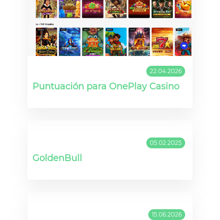
22.04.2026
Puntuación para OnePlay Casino
05.02.2025
GoldenBull
15.06.2026