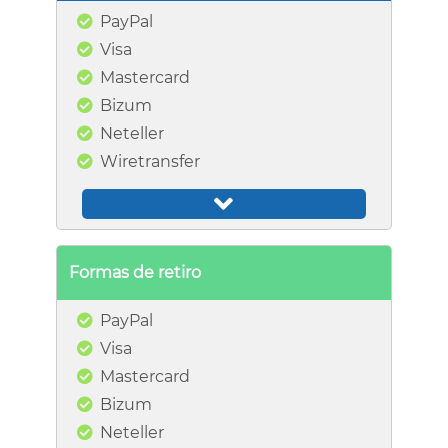
PayPal
Visa
Mastercard
Bizum
Neteller
Wiretransfer
Formas de retiro
PayPal
Visa
Mastercard
Bizum
Neteller