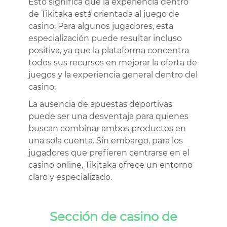
Esto significa que la experiencia dentro
de Tikitaka está orientada al juego de
casino. Para algunos jugadores, esta
especialización puede resultar incluso
positiva, ya que la plataforma concentra
todos sus recursos en mejorar la oferta de
juegos y la experiencia general dentro del
casino.
La ausencia de apuestas deportivas
puede ser una desventaja para quienes
buscan combinar ambos productos en
una sola cuenta. Sin embargo, para los
jugadores que prefieren centrarse en el
casino online, Tikitaka ofrece un entorno
claro y especializado.
Sección de casino de