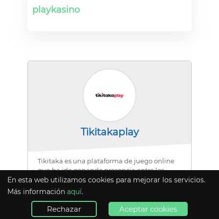
playkasino
Tikitakaplay
Tikitaka es una plataforma de juego online
que ha ido ganando presencia entre los
En esta web utilizamos cookies para mejorar los servicios.
jugadores del mercado español gracias a
una propuesta centrada en el
Más información
aquí
.
entretenimiento digital. Aunque el nombre
Tikitaka puede recordar inmediatamente al
Rechazar
Aceptar cookies
mundo del fútbol, en realidad la plataforma