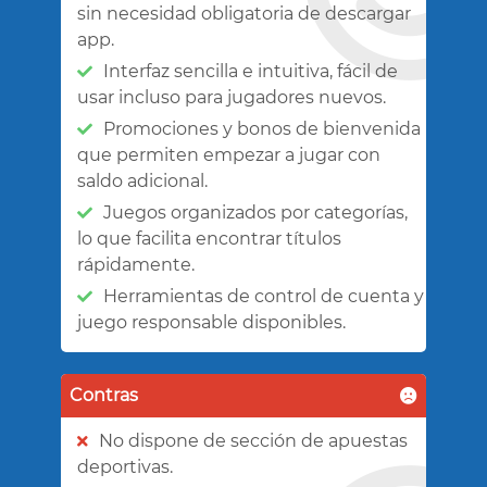
sin necesidad obligatoria de descargar
app.
Interfaz sencilla e intuitiva, fácil de
usar incluso para jugadores nuevos.
Promociones y bonos de bienvenida
que permiten empezar a jugar con
saldo adicional.
Juegos organizados por categorías,
lo que facilita encontrar títulos
rápidamente.
Herramientas de control de cuenta y
juego responsable disponibles.
Contras
No dispone de sección de apuestas
deportivas.